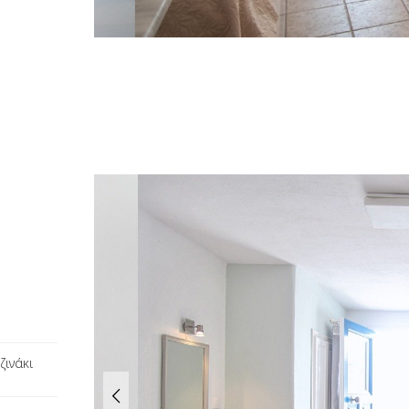
ζινάκι