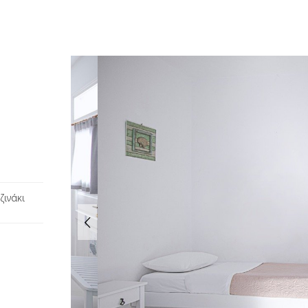
ζινάκι