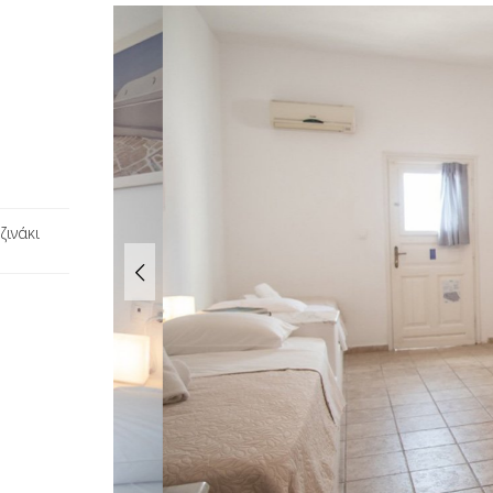
ζινάκι