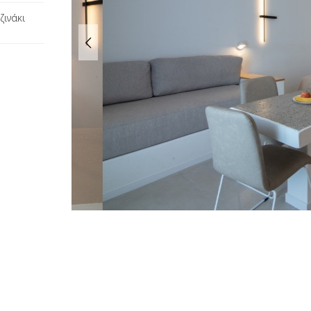
ζινάκι