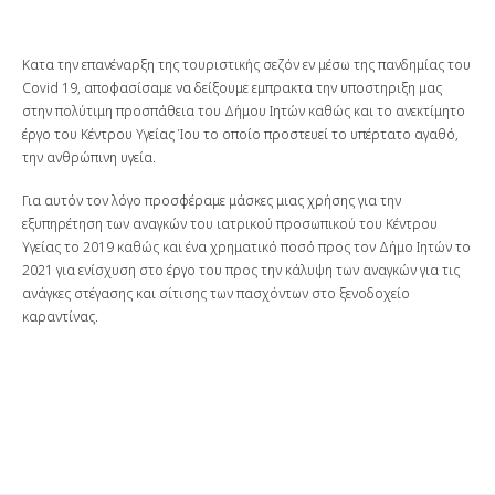
published:
time:
Κατα την επανέναρξη της τουριστικής σεζόν εν μέσω της πανδημίας του
Covid 19, αποφασίσαμε να δείξουμε εμπρακτα την υποστηριξη μας
στην πολύτιμη προσπάθεια του Δήμου Ιητών καθώς και το ανεκτίμητο
έργο του Κέντρου Υγείας Ίου το οποίο προστευεί το υπέρτατο αγαθό,
την ανθρώπινη υγεία.
Για αυτόν τον λόγο προσφέραμε μάσκες μιας χρήσης για την
εξυπηρέτηση των αναγκών του ιατρικού προσωπικού του Κέντρου
Υγείας το 2019 καθώς και ένα χρηματικό ποσό προς τον Δήμο Ιητών το
2021 για ενίσχυση στο έργο του προς την κάλυψη των αναγκών για τις
ανάγκες στέγασης και σίτισης των πασχόντων στο ξενοδοχείο
καραντίνας.