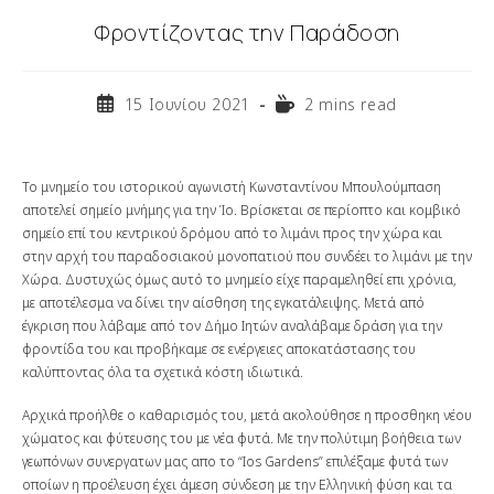
Φροντίζοντας την Παράδοση
Post
Reading
15 Ιουνίου 2021
2 mins read
published:
time:
Το μνημείο του ιστορικού αγωνιστή Κωνσταντίνου Μπουλούμπαση
αποτελεί σημείο μνήμης για την Ίο. Βρίσκεται σε περίοπτο και κομβικό
σημείο επί του κεντρικού δρόμου από το λιμάνι προς την χώρα και
στην αρχή του παραδοσιακού μονοπατιού που συνδέει το λιμάνι με την
Χώρα. Δυστυχώς όμως αυτό το μνημείο είχε παραμεληθεί επι χρόνια,
με αποτέλεσμα να δίνει την αίσθηση της εγκατάλειψης. Μετά από
έγκριση που λάβαμε από τον Δήμο Ιητών αναλάβαμε δράση για την
φροντίδα του και προβήκαμε σε ενέργειες αποκατάστασης του
καλύπτοντας όλα τα σχετικά κόστη ιδιωτικά.
Αρχικά προήλθε ο καθαρισμός του, μετά ακολούθησε η προσθηκη νέου
χώματος και φύτευσης του με νέα φυτά. Με την πολύτιμη βοήθεια των
γεωπόνων συνεργατων μας απο το “Ios Gardens” επιλέξαμε φυτά των
οποίων η προέλευση έχει άμεση σύνδεση με την Ελληνική φύση και τα